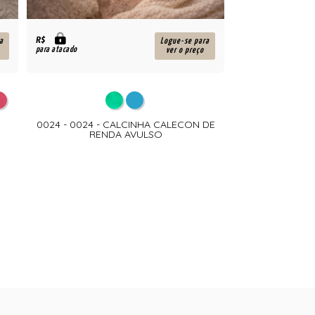
R$
a
Logue-se para
para atacado
ver o preço
0024 - 0024 - CALCINHA CALECON DE
RENDA AVULSO