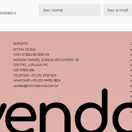
 NOVIDADES E
SUPORTE
ÍNTIMA DIVINA
CNPJ 07.328.240/0001-69
AVENIDA MANOEL GONÇALVES GAMERO, 50
CENTRO, JURUAIA/MG
CEP 37805-000
TELEFONE +55 (35) 3553-1329
WHATSAPP +55 (35) 99952-3824
vendas@intimadivina.com.br