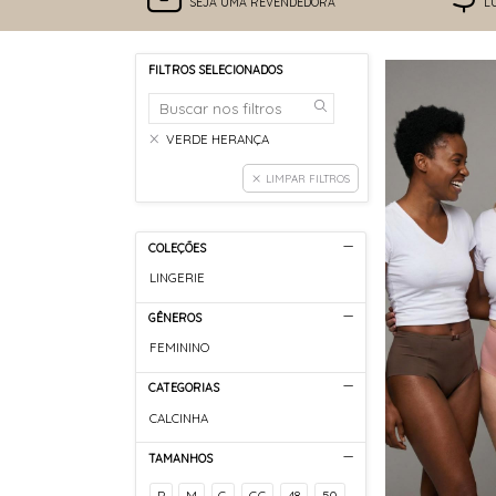
SEJA UMA REVENDEDORA
L
FILTROS SELECIONADOS
VERDE HERANÇA
LIMPAR FILTROS
COLEÇÕES
LINGERIE
GÊNEROS
FEMININO
CATEGORIAS
CALCINHA
TAMANHOS
P
M
G
GG
48
50