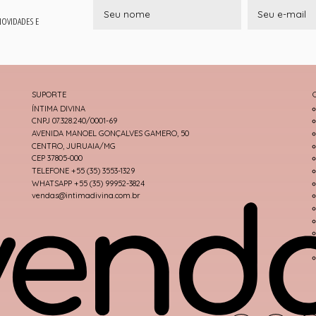
 NOVIDADES E
SUPORTE
ÍNTIMA DIVINA
CNPJ 07.328.240/0001-69
AVENIDA MANOEL GONÇALVES GAMERO, 50
CENTRO, JURUAIA/MG
CEP 37805-000
TELEFONE +55 (35) 3553-1329
WHATSAPP +55 (35) 99952-3824
vendas@intimadivina.com.br