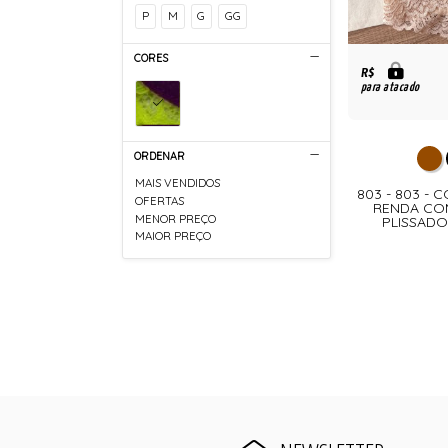
P
M
G
GG
CORES
R$
para atacado
ORDENAR
MAIS VENDIDOS
803 - 803 - 
OFERTAS
RENDA COM
MENOR PREÇO
PLISSADO
MAIOR PREÇO