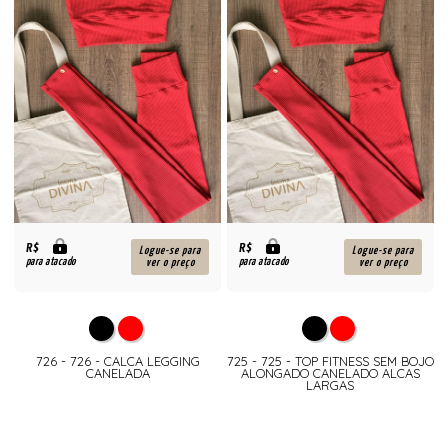
R$
R$
Logue-se para
Logue-se para
para atacado
para atacado
ver o preço
ver o preço
726 - 726 - CALCA LEGGING
725 - 725 - TOP FITNESS SEM BOJO
CANELADA
ALONGADO CANELADO ALCAS
LARGAS