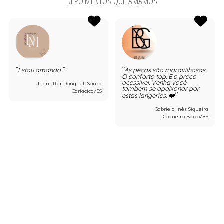
DEPOIMENTOS QUE AMAMOS
Estou amando
As peças são maravilhosas.
O conforto top. E o preço
acessível. Venha você
Jhenyffer Dorigueti Souza
também se apaixonar por
Cariacica/ES
estas langeries. ❤️
Gabriela Inês Siqueira
Coqueiro Baixo/RS