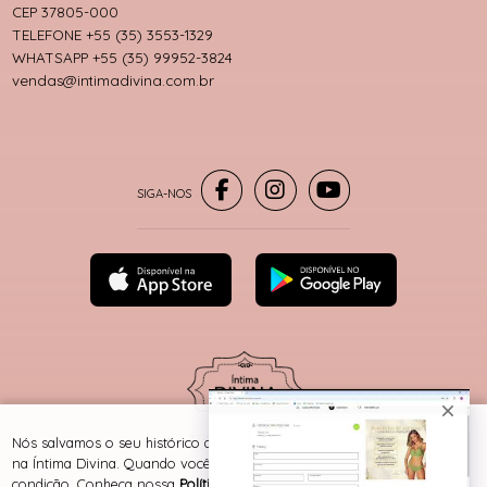
CEP 37805-000
TELEFONE +55 (35) 3553-1329
WHATSAPP +55 (35) 99952-3824
vendas@intimadivina.com.br
® TODOS DIREITOS RESERVADOS
Nós salvamos o seu histórico de uso pra oferecer a melhor experiência
na Íntima Divina. Quando você navega no nosso site, aceita esta
condição. Conheça nossa
Política de Cookies e Privacidade
.