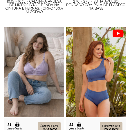
1035 - 1035 - CALCINHA AVULSA
270 - 270 - SUTIA AVULSO
DE MICROFIBRA E RENDA NA
RENDADO COM PALA DE ELASTICO
CINTURA E PERNAS, FORRO 100%
NA BASE
ALGODAO
R$
R$
Logue-se para
Logue-se para
para atacado
para atacado
ver o preço
ver o preço