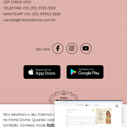
CEP 37805-000
TELEFONE +55 (35) 3553-1329
WHATSAPP +55 (35) 99952-3824
vendas@intimadivina.com.br
® TODOS DIREITOS RESERVADOS
Nós salvamos o seu histórico de uso pra oferecer a melhor experiência
na Íntima Divina. Quando você navega no nosso site, aceita esta
condição. Conheça nossa
Política de Cookies e Privacidade
.