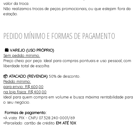
valor da troca.
Não realizamos trocas de peças promocionais, ou que estejam fora da
estação.
PEDIDO MÍNIMO E FORMAS DE PAGAMENTO
🛍️ VAREJO (USO PRÓPRIO)
Sem pedido mínimo.
Preço cheio por peça. Ideal para compras pontuais e uso pessoal, com
liberdade total de escolha.
📦 ATACADO (REVENDA)
50% de desconto.
Pedido mínimo:
para envio: R$ 600,00
na loja física: R$ 400,00
Ideal para quem compra em volume e busca máxima rentabilidade para
o seu negócio.
Formas de pagamento:
•À vista: PIX - CNPJ 07.328.240-0001/69
•Parcelado: cartão de crédito
EM ATÉ 10X