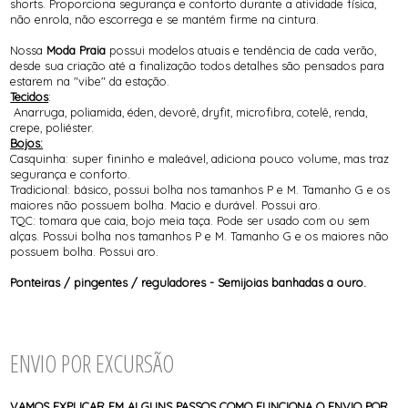
shorts. Proporciona segurança e conforto durante a atividade física,
não enrola, não escorrega e se mantém firme na cintura.
Nossa
Moda Praia
possui modelos atuais e tendência de cada verão,
desde sua criação até a finalização todos detalhes são pensados para
estarem na "vibe" da estação.
Tecidos
:
Anarruga, poliamida, éden, devorê, dryfit, microfibra, cotelê, renda,
crepe, poliéster.
Bojos:
Casquinha: super fininho e maleável, adiciona pouco volume, mas traz
segurança e conforto.
Tradicional: básico, possui bolha nos tamanhos P e M. Tamanho G e os
maiores não possuem bolha. Macio e durável. Possui aro.
TQC: tomara que caia, bojo meia taça. Pode ser usado com ou sem
alças. Possui bolha nos tamanhos P e M. Tamanho G e os maiores não
possuem bolha. Possui aro.
Ponteiras / pingentes / reguladores - Semijoias banhadas a ouro.
ENVIO POR EXCURSÃO
VAMOS EXPLICAR EM ALGUNS PASSOS COMO FUNCIONA O ENVIO POR