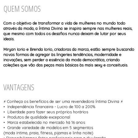
TODOS DE SOL DE ÂMBAR
TODOS DE ACESSÓRIOS
AGASALHO
SOL
TOP
SHORT E BERMUDA
QUEM SOMOS
BIQUINI
TOP
BODY / BLUSA
TODOS DE OUTLET
CALCINHA
CAMISETA
Com o objetivo de transformar a vida de mulheres no mundo todo
CAMISOLA
através da moda, a Íntima Divina se inspira sempre nas mulheres reais,
CONJUNTO COM BOJO
que mesmo com todos os desafios nunca deixam de lutar por seus
CONJUNTO SEM BOJO
ideais.
CORPETE, ESPARTILHO E CORSELET
CUECA
Miryan Iorio e Brenda Iorio, criadoras da marca, estão sempre buscando
HOMEWEAR
novas formas de agregar às lingeries tendências, modernidade e
LEGS E CALÇA
inovações, sem perder a essência da moda democrática, criando
PIJAMA
coleções que vão das peças mais básicas às mais sexy e conceituais.
ROBE
SAÍDA DE PRAIA
VANTAGENS
⚡ Conheça os benefícios de ser uma revendedora Íntima Divina ⚡
• Independência financeira - Lucro de 100 a 200%
• Liberdade para fazer seus próprios horários
• Produtos de qualidade excepcional
• Marca estabelecida no mercado há 16 anos
• Grande variedade de modelos em 5 segmentos
(moda íntima, praia, fitness, pijamas e linha noite)