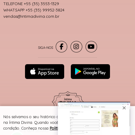
TELEFONE +55 (35) 3553-1329
WHATSAPP +55 (35) 99952-3824
vendas@intimadivina.com.br
® TODOS DIREITOS RESERVADOS
Nós salvamos o seu histórico de uso pra oferecer a melhor experiência
na Íntima Divina. Quando você navega no nosso site, aceita esta
condição. Conheça nossa
Política de Cookies e Privacidade
.
SITE 100% SEGURO
PLATAFORMA B2B