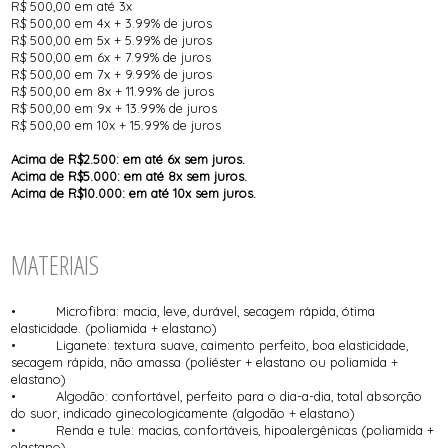
R$ 500,00 em até 3x
R$ 500,00 em 4x + 3.99% de juros
R$ 500,00 em 5x + 5.99% de juros
R$ 500,00 em 6x + 7.99% de juros
R$ 500,00 em 7x + 9.99% de juros
R$ 500,00 em 8x + 11.99% de juros
R$ 500,00 em 9x + 13.99% de juros
R$ 500,00 em 10x + 15.99% de juros
Acima de R$2.500: em até 6x sem juros.
Acima de R$5.000: em até 8x sem juros.
Acima de R$10.000: em até 10x sem juros.
MATERIAIS
• Microfibra: macia, leve, durável, secagem rápida, ótima
elasticidade. (poliamida + elastano)
• Liganete: textura suave, caimento perfeito, boa elasticidade,
secagem rápida, não amassa (poliéster + elastano ou poliamida +
elastano)
• Algodão: confortável, perfeito para o dia-a-dia, total absorção
do suor, indicado ginecologicamente (algodão + elastano)
• Renda e tule: macias, confortáveis, hipoalergênicas (poliamida +
elastano)