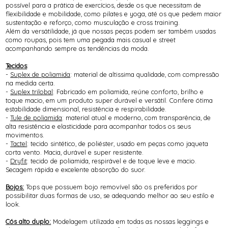
possível para a prática de exercícios, desde os que necessitam de
flexibilidade e mobilidade, como pilates e yoga, até os que pedem maior
sustentação e reforço, como musculação e cross training.
Além da versátilidade, já que nossas peças podem ser também usadas
como roupas, pois tem uma pegada mais casual e street
acompanhando sempre as tendências da moda.
Tecidos
:
-
Suplex de poliamida
: material de altissima qualidade, com compressão
na medida certa.
-
Suplex trilobal
: Fabricado em poliamida, reúne conforto, brilho e
toque macio, em um produto super durável e versátil. Confere ótima
estabilidade dimensional, resistência e respirabilidade.
-
Tule de poliamida
: material atual e moderno, com transparência, de
alta resistência e elasticidade para acompanhar todos os seus
movimentos.
-
Tactel
: tecido sintético, de poliéster, usado em peças como jaqueta
corta vento. Macia, durável e super resistente.
-
Dryfit
: tecido de poliamida, respirável e de toque leve e macio.
Secagem rápida e excelente absorção do suor.
Bojos:
Tops que possuem bojo removível são os preferidos por
possibilitar duas formas de uso, se adequando melhor ao seu estilo e
look.
Cós alto duplo:
Modelagem utilizada em todas as nossas leggings e