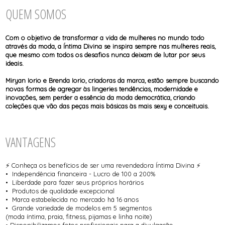
TODOS DE SOL DE ÂMBAR
TODOS DE ACESSÓRIOS
AGASALHO
SOL
TOP
SHORT E BERMUDA
QUEM SOMOS
BIQUINI
TOP
BODY / BLUSA
TODOS DE OUTLET
CALCINHA
CAMISETA
Com o objetivo de transformar a vida de mulheres no mundo todo
CAMISOLA
através da moda, a Íntima Divina se inspira sempre nas mulheres reais,
CONJUNTO COM BOJO
que mesmo com todos os desafios nunca deixam de lutar por seus
CONJUNTO SEM BOJO
ideais.
CORPETE, ESPARTILHO E CORSELET
CUECA
Miryan Iorio e Brenda Iorio, criadoras da marca, estão sempre buscando
HOMEWEAR
novas formas de agregar às lingeries tendências, modernidade e
LEGS E CALÇA
inovações, sem perder a essência da moda democrática, criando
PIJAMA
coleções que vão das peças mais básicas às mais sexy e conceituais.
ROBE
SAÍDA DE PRAIA
VANTAGENS
⚡ Conheça os benefícios de ser uma revendedora Íntima Divina ⚡
• Independência financeira - Lucro de 100 a 200%
• Liberdade para fazer seus próprios horários
• Produtos de qualidade excepcional
• Marca estabelecida no mercado há 16 anos
• Grande variedade de modelos em 5 segmentos
(moda íntima, praia, fitness, pijamas e linha noite)