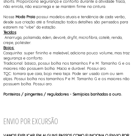
shorts. Proporciona segurança e conforto durante a atividade física,
não enrola, não escorrega e se mantém firme na cintura.
Nossa
Moda Praia
possui modelos atuais e tendência de cada verão,
desde sua criação até a finalização todos detalhes são pensados para
estarem na "vibe" da estação.
Tecidos
:
Anarruga, poliamida, éden, devorê, dryfit, microfibra, cotelê, renda,
crepe, poliéster.
Bojos:
Casquinha: super fininho e maleável, adiciona pouco volume, mas traz
segurança e conforto.
Tradicional: básico, possui bolha nos tamanhos P e M. Tamanho G e os
maiores não possuem bolha. Macio e durável. Possui aro.
TQC: tomara que caia, bojo meia taça. Pode ser usado com ou sem
alças. Possui bolha nos tamanhos P e M. Tamanho G e os maiores não
possuem bolha. Possui aro.
Ponteiras / pingentes / reguladores - Semijoias banhadas a ouro.
ENVIO POR EXCURSÃO
VAMOS EXPLICAR EM ALGUNS PASSOS COMO FUNCIONA O ENVIO POR