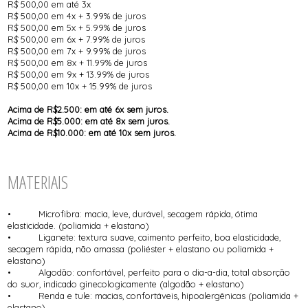
R$ 500,00 em até 3x
R$ 500,00 em 4x + 3.99% de juros
R$ 500,00 em 5x + 5.99% de juros
R$ 500,00 em 6x + 7.99% de juros
R$ 500,00 em 7x + 9.99% de juros
R$ 500,00 em 8x + 11.99% de juros
R$ 500,00 em 9x + 13.99% de juros
R$ 500,00 em 10x + 15.99% de juros
Acima de R$2.500: em até 6x sem juros.
Acima de R$5.000: em até 8x sem juros.
Acima de R$10.000: em até 10x sem juros.
MATERIAIS
• Microfibra: macia, leve, durável, secagem rápida, ótima
elasticidade. (poliamida + elastano)
• Liganete: textura suave, caimento perfeito, boa elasticidade,
secagem rápida, não amassa (poliéster + elastano ou poliamida +
elastano)
• Algodão: confortável, perfeito para o dia-a-dia, total absorção
do suor, indicado ginecologicamente (algodão + elastano)
• Renda e tule: macias, confortáveis, hipoalergênicas (poliamida +
elastano)