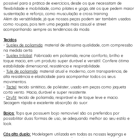
possível para a prática de exercícios, desde os que necessitam de
flexibilidade e mobilidade, como pilates e yoga, até os que pedem maior
sustentação e reforço, como musculação e cross training.
Além da versátilidade, já que nossas peças podem ser também usadas
como roupas, pois tem uma pegada mais casual e street
acompanhando sempre as tendências da moda.
Tecidos
:
-
Suplex de poliamida
: material de altissima qualidade, com compressão
na medida certa.
-
Suplex trilobal
: Fabricado em poliamida, reúne conforto, brilho e
toque macio, em um produto super durável e versátil. Confere ótima
estabilidade dimensional, resistência e respirabilidade.
-
Tule de poliamida
: material atual e moderno, com transparência, de
alta resistência e elasticidade para acompanhar todos os seus
movimentos.
-
Tactel
: tecido sintético, de poliéster, usado em peças como jaqueta
corta vento. Macia, durável e super resistente.
-
Dryfit
: tecido de poliamida, respirável e de toque leve e macio.
Secagem rápida e excelente absorção do suor.
Bojos:
Tops que possuem bojo removível são os preferidos por
possibilitar duas formas de uso, se adequando melhor ao seu estilo e
look.
Cós alto duplo:
Modelagem utilizada em todas as nossas leggings e