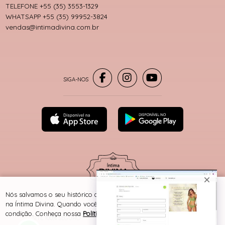
TELEFONE +55 (35) 3553-1329
WHATSAPP +55 (35) 99952-3824
vendas@intimadivina.com.br
® TODOS DIREITOS RESERVADOS
Nós salvamos o seu histórico de uso pra oferecer a melhor experiência
na Íntima Divina. Quando você navega no nosso site, aceita esta
condição. Conheça nossa
Política de Cookies e Privacidade
.
SITE 100% SEGURO
PLATAFORMA B2B