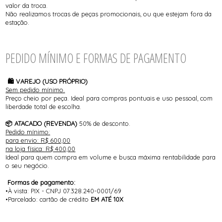
valor da troca.
Não realizamos trocas de peças promocionais, ou que estejam fora da
estação.
PEDIDO MÍNIMO E FORMAS DE PAGAMENTO
🛍️ VAREJO (USO PRÓPRIO)
Sem pedido mínimo.
Preço cheio por peça. Ideal para compras pontuais e uso pessoal, com
liberdade total de escolha.
📦 ATACADO (REVENDA)
50% de desconto.
Pedido mínimo:
para envio: R$ 600,00
na loja física: R$ 400,00
Ideal para quem compra em volume e busca máxima rentabilidade para
o seu negócio.
Formas de pagamento:
•À vista: PIX - CNPJ 07.328.240-0001/69
•Parcelado: cartão de crédito
EM ATÉ 10X