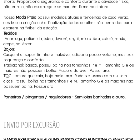
shorts. Proporciona segurança e conforto durante a atividade física,
não enrola, não escorrega e se mantém firme na cintura.
Nossa
Moda Praia
possui modelos atuais e tendência de cada verão,
desde sua criação até a finalização todos detalhes são pensados para
estarem na "vibe" da estação.
Tecidos
:
Anarruga, poliamida, éden, devorê, dryfit, microfibra, cotelê, renda,
crepe, poliéster.
Bojos:
Casquinha: super fininho e maleável, adiciona pouco volume, mas traz
segurança e conforto.
Tradicional: básico, possui bolha nos tamanhos P e M. Tamanho G e os
maiores não possuem bolha. Macio e durável. Possui aro.
TQC: tomara que caia, bojo meia taça. Pode ser usado com ou sem
alças. Possui bolha nos tamanhos P e M. Tamanho G e os maiores não
possuem bolha. Possui aro.
Ponteiras / pingentes / reguladores - Semijoias banhadas a ouro.
ENVIO POR EXCURSÃO
VAMOS EXPLICAR EM ALGUNS PASSOS COMO FUNCIONA O ENVIO POR