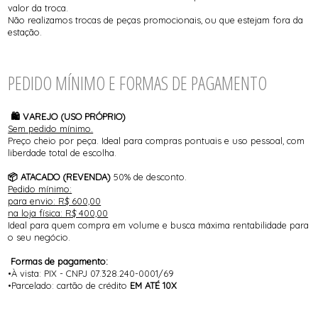
valor da troca.
Não realizamos trocas de peças promocionais, ou que estejam fora da
estação.
PEDIDO MÍNIMO E FORMAS DE PAGAMENTO
🛍️ VAREJO (USO PRÓPRIO)
Sem pedido mínimo.
Preço cheio por peça. Ideal para compras pontuais e uso pessoal, com
liberdade total de escolha.
📦 ATACADO (REVENDA)
50% de desconto.
Pedido mínimo:
para envio: R$ 600,00
na loja física: R$ 400,00
Ideal para quem compra em volume e busca máxima rentabilidade para
o seu negócio.
Formas de pagamento:
•À vista: PIX - CNPJ 07.328.240-0001/69
•Parcelado: cartão de crédito
EM ATÉ 10X