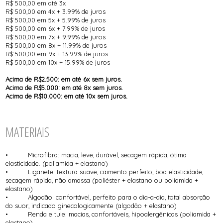
R$ 500,00 em até 3x
R$ 500,00 em 4x + 3.99% de juros
R$ 500,00 em 5x + 5.99% de juros
R$ 500,00 em 6x + 7.99% de juros
R$ 500,00 em 7x + 9.99% de juros
R$ 500,00 em 8x + 11.99% de juros
R$ 500,00 em 9x + 13.99% de juros
R$ 500,00 em 10x + 15.99% de juros
Acima de R$2.500: em até 6x sem juros.
Acima de R$5.000: em até 8x sem juros.
Acima de R$10.000: em até 10x sem juros.
MATERIAIS
• Microfibra: macia, leve, durável, secagem rápida, ótima
elasticidade. (poliamida + elastano)
• Liganete: textura suave, caimento perfeito, boa elasticidade,
secagem rápida, não amassa (poliéster + elastano ou poliamida +
elastano)
• Algodão: confortável, perfeito para o dia-a-dia, total absorção
do suor, indicado ginecologicamente (algodão + elastano)
• Renda e tule: macias, confortáveis, hipoalergênicas (poliamida +
elastano)