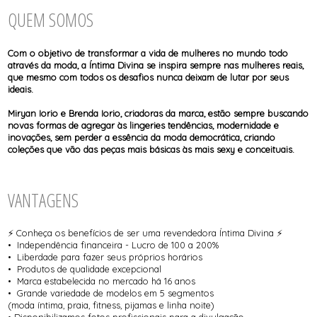
TODOS DE SOL DE ÂMBAR
TODOS DE ACESSÓRIOS
AGASALHO
SOL
TOP
SHORT E BERMUDA
QUEM SOMOS
BIQUINI
TOP
BODY / BLUSA
TODOS DE OUTLET
CALCINHA
CAMISETA
Com o objetivo de transformar a vida de mulheres no mundo todo
CAMISOLA
através da moda, a Íntima Divina se inspira sempre nas mulheres reais,
CONJUNTO COM BOJO
que mesmo com todos os desafios nunca deixam de lutar por seus
CONJUNTO SEM BOJO
ideais.
CORPETE, ESPARTILHO E CORSELET
CUECA
Miryan Iorio e Brenda Iorio, criadoras da marca, estão sempre buscando
HOMEWEAR
novas formas de agregar às lingeries tendências, modernidade e
LEGS E CALÇA
inovações, sem perder a essência da moda democrática, criando
PIJAMA
coleções que vão das peças mais básicas às mais sexy e conceituais.
ROBE
SAÍDA DE PRAIA
VANTAGENS
⚡ Conheça os benefícios de ser uma revendedora Íntima Divina ⚡
• Independência financeira - Lucro de 100 a 200%
• Liberdade para fazer seus próprios horários
• Produtos de qualidade excepcional
• Marca estabelecida no mercado há 16 anos
• Grande variedade de modelos em 5 segmentos
(moda íntima, praia, fitness, pijamas e linha noite)