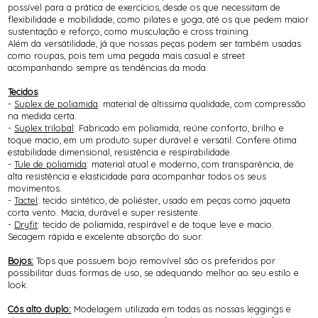
possível para a prática de exercícios, desde os que necessitam de
flexibilidade e mobilidade, como pilates e yoga, até os que pedem maior
sustentação e reforço, como musculação e cross training.
Além da versátilidade, já que nossas peças podem ser também usadas
como roupas, pois tem uma pegada mais casual e street
acompanhando sempre as tendências da moda.
Tecidos
:
-
Suplex de poliamida
: material de altissima qualidade, com compressão
na medida certa.
-
Suplex trilobal
: Fabricado em poliamida, reúne conforto, brilho e
toque macio, em um produto super durável e versátil. Confere ótima
estabilidade dimensional, resistência e respirabilidade.
-
Tule de poliamida
: material atual e moderno, com transparência, de
alta resistência e elasticidade para acompanhar todos os seus
movimentos.
-
Tactel
: tecido sintético, de poliéster, usado em peças como jaqueta
corta vento. Macia, durável e super resistente.
-
Dryfit
: tecido de poliamida, respirável e de toque leve e macio.
Secagem rápida e excelente absorção do suor.
Bojos:
Tops que possuem bojo removível são os preferidos por
possibilitar duas formas de uso, se adequando melhor ao seu estilo e
look.
Cós alto duplo:
Modelagem utilizada em todas as nossas leggings e