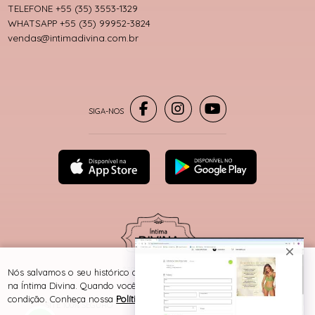
TELEFONE +55 (35) 3553-1329
WHATSAPP +55 (35) 99952-3824
vendas@intimadivina.com.br
® TODOS DIREITOS RESERVADOS
Nós salvamos o seu histórico de uso pra oferecer a melhor experiência
na Íntima Divina. Quando você navega no nosso site, aceita esta
condição. Conheça nossa
Política de Cookies e Privacidade
.
SITE 100% SEGURO
PLATAFORMA B2B