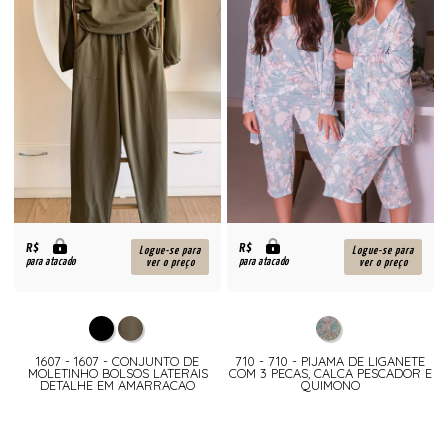
R$
R$
Logue-se para
Logue-se para
para atacado
para atacado
ver o preço
ver o preço
1607 - 1607 - CONJUNTO DE
710 - 710 - PIJAMA DE LIGANETE
MOLETINHO BOLSOS LATERAIS
COM 3 PECAS, CALCA PESCADOR E
DETALHE EM AMARRACAO
QUIMONO