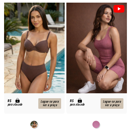
R$
R$
Logue-se para
Logue-se para
para atacado
para atacado
ver o preço
ver o preço