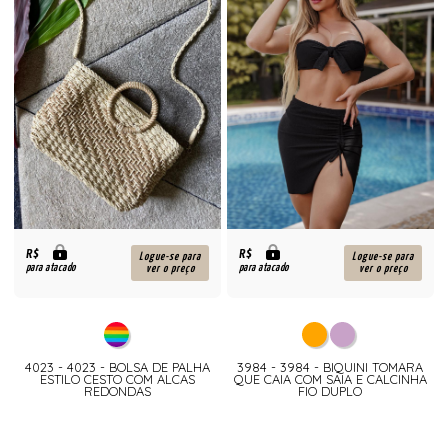
R$
R$
Logue-se para
Logue-se para
para atacado
para atacado
ver o preço
ver o preço
4023 - 4023 - BOLSA DE PALHA
3984 - 3984 - BIQUINI TOMARA
ESTILO CESTO COM ALCAS
QUE CAIA COM SAIA E CALCINHA
REDONDAS
FIO DUPLO