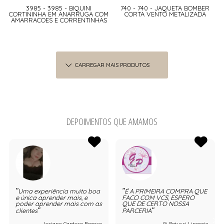
3985 - 3985 - BIQUINI
740 - 740 - JAQUETA BOMBER
CORTININHA EM ANARRUGA COM
CORTA VENTO METALIZADA
AMARRACOES E CORRENTINHAS
CARREGAR MAIS PRODUTOS
DEPOIMENTOS QUE AMAMOS
Uma experiência muito boa
É A PRIMEIRA COMPRA QUE
e única aprender mais, e
FACO COM VCS, ESPERO
poder aprender mais com as
QUE DE CERTO NOSSA
clientes
PARCERIA
Josiane Cardoso Branco
Gi Patussi Lingerie