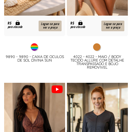
R$
R$
Logue-se para
Logue-se para
para atacado
para atacado
ver o preço
ver o preço
9890 - 9890 - CAIXA DE OCULOS
4022 - 4022 - MAIO / BODY
DE SOL DIVINA SUN
TECIDO ALLURE COM DETALHE
TRANSPASSADO E BOJO
REMOVIVEL