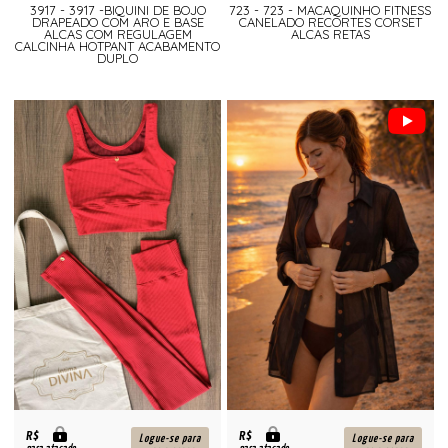
3917 - 3917 -BIQUINI DE BOJO
723 - 723 - MACAQUINHO FITNESS
DRAPEADO COM ARO E BASE
CANELADO RECORTES CORSET
ALCAS COM REGULAGEM
ALCAS RETAS
CALCINHA HOTPANT ACABAMENTO
DUPLO
R$
R$
Logue-se para
Logue-se para